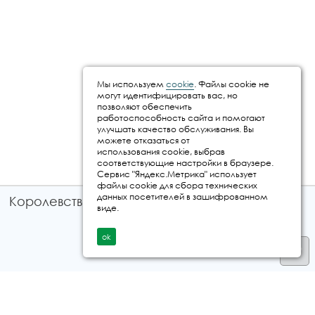
Мы используем
cookie
. Файлы cookie не
могут идентифицировать вас, но
позволяют обеспечить
работоспособность сайта и помогают
улучшать качество обслуживания. Вы
можете отказаться от
использования cookie, выбрав
соответствующие настройки в браузере.
Сервис "Яндекс.Метрика" использует
файлы cookie для сбора технических
данных посетителей в зашифрованном
Королевство путешествий © 2026
виде.
ok
Телефон
+7 912 035 96 97