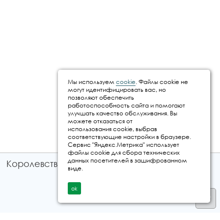
Мы используем
cookie
. Файлы cookie не
могут идентифицировать вас, но
позволяют обеспечить
работоспособность сайта и помогают
улучшать качество обслуживания. Вы
можете отказаться от
использования cookie, выбрав
соответствующие настройки в браузере.
Сервис "Яндекс.Метрика" использует
файлы cookie для сбора технических
данных посетителей в зашифрованном
Королевство путешествий © 2026
виде.
ok