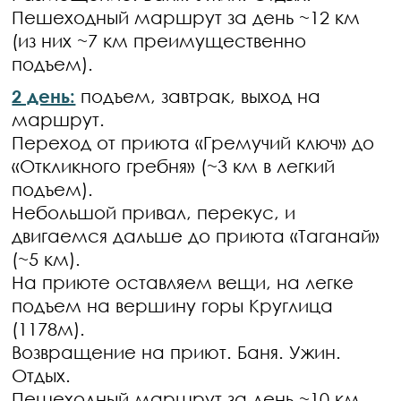
Пешеходный маршрут за день ~12 км
(из них ~7 км преимущественно
подъем).
2 день:
подъем, завтрак, выход на
маршрут.
Переход от приюта «Гремучий ключ» до
«Откликного гребня» (~3 км в легкий
подъем).
Небольшой привал, перекус, и
двигаемся дальше до приюта «Таганай»
(~5 км).
На приюте оставляем вещи, на легке
подъем на вершину горы Круглица
(1178м).
Возвращение на приют. Баня. Ужин.
Отдых.
Пешеходный маршрут за день ~10 км.