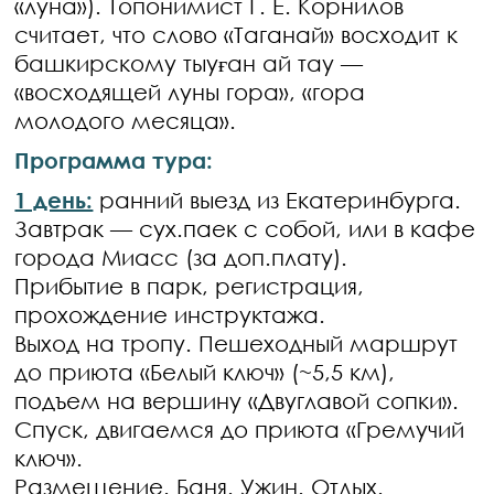
«луна»). Топонимист Г. Е. Корнилов
считает, что слово «Таганай» восходит к
башкирскому тыуған ай тау —
«восходящей луны гора», «гора
молодого месяца».
Программа тура:
1 день:
ранний выезд из Екатеринбурга.
Завтрак — сух.паек с собой, или в кафе
города Миасс (за доп.плату).
Прибытие в парк, регистрация,
прохождение инструктажа.
Выход на тропу. Пешеходный маршрут
до приюта «Белый ключ» (~5,5 км),
подъем на вершину «Двуглавой сопки».
Спуск, двигаемся до приюта «Гремучий
ключ».
Размещение. Баня. Ужин. Отдых.