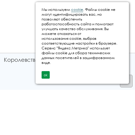
Мы используем
cookie
. Файлы cookie не
могут идентифицировать вас, но
позволяют обеспечить
работоспособность сайта и помогают
улучшать качество обслуживания. Вы
можете отказаться от
использования cookie, выбрав
соответствующие настройки в браузере.
Сервис "Яндекс.Метрика" использует
файлы cookie для сбора технических
данных посетителей в зашифрованном
Королевство путешествий © 2026
виде.
ok
Телефон
+7 912 035 96 97
E-mail:
info@kingtur.ru