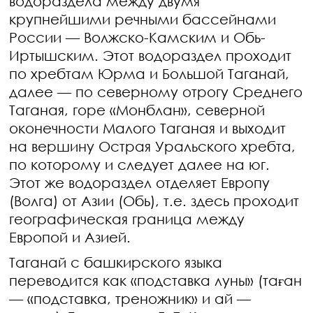
водораздела между двумя
крупнейшими речными бассейнами
России — Волжско-Камским и Обь-
Иртышским. Этот водораздел проходит
по хребтам Юрма и Большой Таганай,
далее — по северному отрогу Среднего
Таганая, горе «Монблан», северной
оконечности Малого Таганая и выходит
на вершину Острая Уральского хребта,
по которому и следует далее на юг.
Этот же водораздел отделяет Европу
(Волга) от Азии (Обь), т.е. здесь проходит
географическая граница между
Европой и Азией.
Таганай с башкирского языка
переводится как «подставка луны» (таған
— «подставка, треножник» и ай —