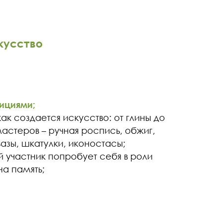
скусство
дициями;
ак создается искусство: от глины до
астеров – ручная роспись, обжиг,
вазы, шкатулки, иконостасы;
 участник попробует себя в роли
на память;