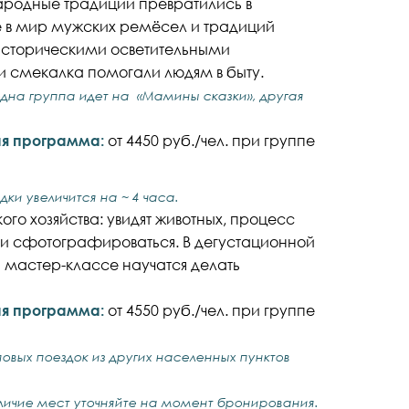
народные традиции превратились в
 в мир мужских ремёсел и традиций
 историческими осветительными
и смекалка помогали людям в быту.
 одна группа идет на «Мамины сказки», другая
ная программа:
от 4450 руб./чел. при группе
ки увеличится на ~ 4 часа.
 хозяйства: увидят животных, процесс
 и сфотографироваться. В дегустационной
 мастер-классе научатся делать
ная программа:
от 4550 руб./чел. при группе
пповых поездок из других населенных пунктов
личие мест уточняйте на момент бронирования.