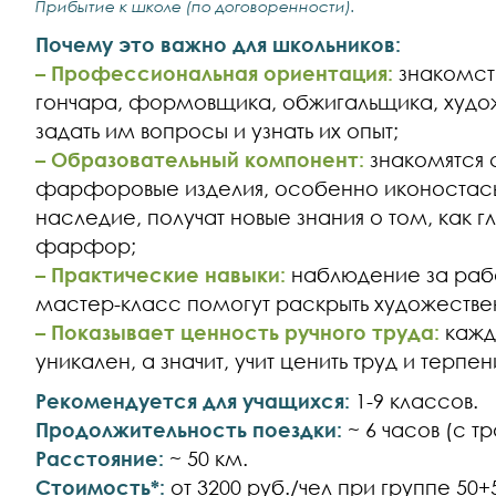
Прибытие к школе (по договоренности).
Почему это важно для школьников:
– Профессиональная ориентация:
знакомст
гончара, формовщика, обжигальщика, худож
задать им вопросы и узнать их опыт;
– Образовательный компонент:
знакомятся 
фарфоровые изделия, особенно иконостасы
наследие, получат новые знания о том, как 
фарфор;
– Практические навыки:
наблюдение за раб
мастер-класс помогут раскрыть художеств
– Показывает ценность ручного труда:
кажд
уникален, а значит, учит ценить труд и терпен
Рекомендуется для учащихся:
1-9 классов.
Продолжительность поездки:
~ 6 часов (с 
Расстояние:
~ 50 км.
Стоимость*:
от 3200 руб./чел при группе 50+