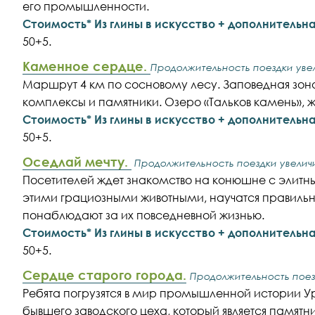
его промышленности.
Стоимость* Из глины в искусство + дополнитель
50+5.
Каменное сердце.
Продолжительность поездки увел
Маршрут 4 км по сосновому лесу. Заповедная зо
комплексы и памятники. Озеро «Тальков камень»,
Стоимость* Из глины в искусство + дополнитель
50+5.
Оседлай мечту.
Продолжительность поездки увеличи
Посетителей ждет знакомство на конюшне с элитны
этими грациозными животными, научатся правильно
понаблюдают за их повседневной жизнью.
Стоимость* Из глины в искусство + дополнитель
50+5.
Сердце старого города.
Продолжительность поезд
Ребята погрузятся в мир промышленной истории Ур
бывшего заводского цеха, который является памят