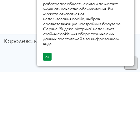
работоспособность сайта и помогают
улучшать качество обслуживания. Вы
можете отказаться от
использования cookie, выбрав
соответствующие настройки в браузере.
Сервис "Яндекс.Метрика" использует
файлы cookie для сбора технических
данных посетителей в зашифрованном
Королевство путешествий © 2026
виде.
ok
Телефон
+7 912 035 96 97
E-mail:
info@kingtur.ru
Заказать звонок