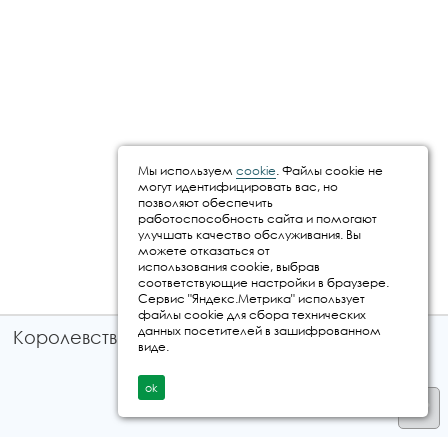
Мы используем
cookie
. Файлы cookie не
могут идентифицировать вас, но
позволяют обеспечить
работоспособность сайта и помогают
улучшать качество обслуживания. Вы
можете отказаться от
использования cookie, выбрав
соответствующие настройки в браузере.
Сервис "Яндекс.Метрика" использует
файлы cookie для сбора технических
данных посетителей в зашифрованном
Королевство путешествий © 2026
виде.
ok