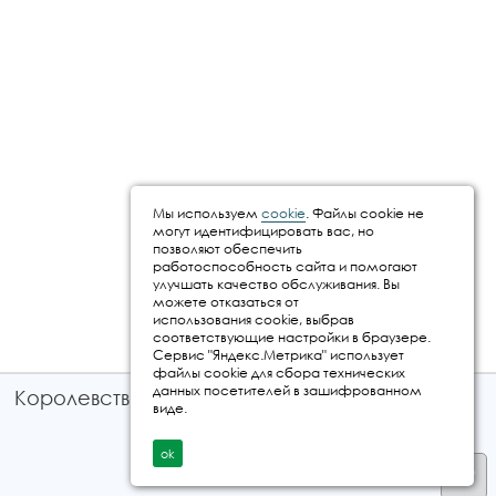
Мы используем
cookie
. Файлы cookie не
могут идентифицировать вас, но
позволяют обеспечить
работоспособность сайта и помогают
улучшать качество обслуживания. Вы
можете отказаться от
использования cookie, выбрав
соответствующие настройки в браузере.
Сервис "Яндекс.Метрика" использует
файлы cookie для сбора технических
данных посетителей в зашифрованном
Королевство путешествий © 2026
виде.
ok