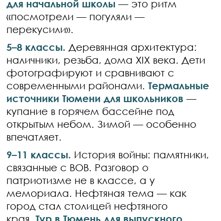
для начальной школы
— это ритм
«посмотрели — погуляли —
перекусили».
5–8 классы.
Деревянная архитектура:
наличники, резьба, дома XIX века. Дети
фотографируют и сравнивают с
современными районами.
Термальные
источники Тюмени для школьников
—
купание в горячем бассейне под
открытым небом. Зимой — особенно
впечатляет.
9–11 классы.
История войны: памятники,
связанные с ВОВ. Разговор о
патриотизме не в классе, а у
мемориала. Нефтяная тема — как
город стал столицей нефтяного
края.
Тур в Тюмень для выпускного